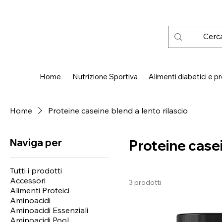
 SPEDIZIONE GRATUITA IN ITALIA DA € 50,00
Home
Nutrizione Sportiva
Alimenti diabetici e pr
Home
Proteine caseine blend a lento rilascio
Naviga per
Proteine casei
Tutti i prodotti
Accessori
3 prodotti
Alimenti Proteici
Aminoacidi
Aminoacidi Essenziali
Aminoacidi Pool