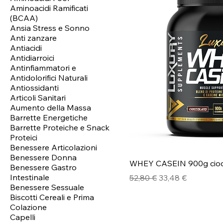
Aminoacidi Ramificati
(BCAA)
Ansia Stress e Sonno
Anti zanzare
Antiacidi
Antidiarroici
Antinfiammatori e
Antidolorifici Naturali
Antiossidanti
Articoli Sanitari
Aumento della Massa
Barrette Energetiche
Barrette Proteiche e Snack
Proteici
Benessere Articolazioni
Benessere Donna
WHEY CASEIN 900g cioc
Benessere Gastro
Intestinale
Prezzo regolare
Prezzo scontato
52,80 €
33,48 €
Benessere Sessuale
Biscotti Cereali e Prima
Colazione
Capelli