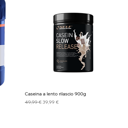
Caseina a lento rilascio 900g
Prezzo regolare
Prezzo scontato
49,99 €
39,99 €