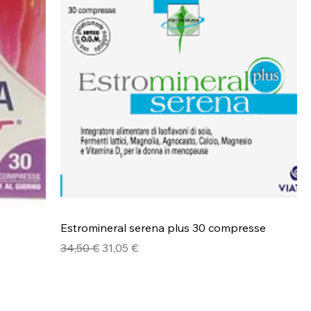
Estromineral serena plus 30 compresse
Prezzo regolare
Prezzo scontato
34,50 €
31,05 €