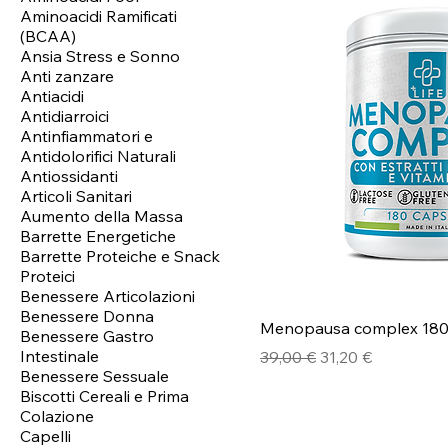
Aminoacidi Ramificati
(BCAA)
Ansia Stress e Sonno
Anti zanzare
Antiacidi
Antidiarroici
Antinfiammatori e
Antidolorifici Naturali
Antiossidanti
Articoli Sanitari
Aumento della Massa
Barrette Energetiche
Barrette Proteiche e Snack
Proteici
Benessere Articolazioni
Benessere Donna
Menopausa complex 180
Benessere Gastro
Intestinale
Prezzo regolare
Prezzo scontato
39,00 €
31,20 €
Benessere Sessuale
Biscotti Cereali e Prima
Colazione
Capelli