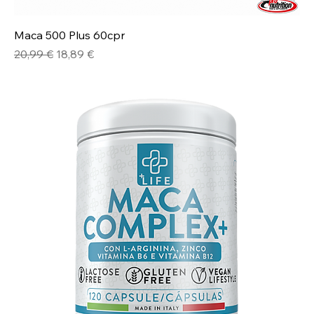
Maca 500 Plus 60cpr
Prezzo regolare
Prezzo scontato
20,99 €
18,89 €