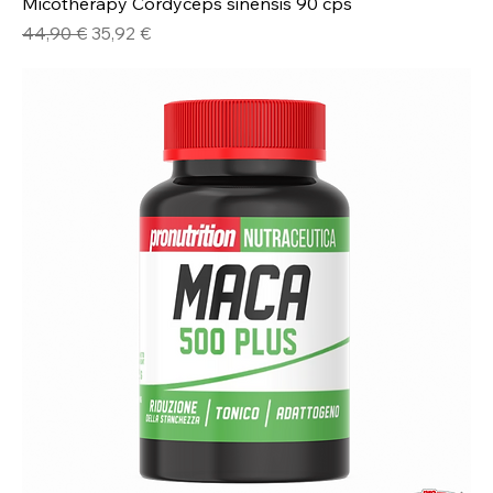
Micotherapy Cordyceps sinensis 90 cps
Prezzo regolare
Prezzo scontato
44,90 €
35,92 €