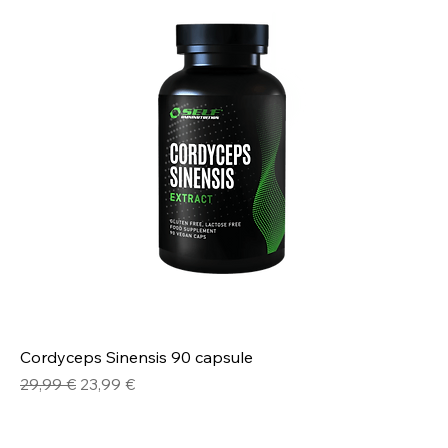
Cordyceps Sinensis 90 capsule
Prezzo regolare
Prezzo scontato
29,99 €
23,99 €