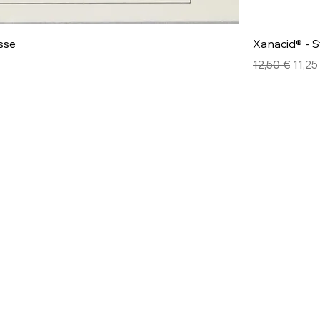
sse
Xanacid® - S
Prezzo regol
Prez
12,50 €
11,25