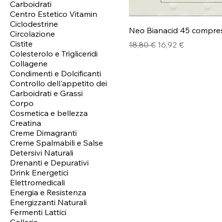
Carboidrati
Centro Estetico Vitamin
Ciclodestrine
Neo Bianacid 45 compre
Circolazione
Cistite
Prezzo regolare
Prezzo scontato
18,80 €
16,92 €
Colesterolo e Trigliceridi
Collagene
Condimenti e Dolcificanti
Controllo dell'appetito dei
Carboidrati e Grassi
Corpo
Cosmetica e bellezza
Creatina
Creme Dimagranti
Creme Spalmabili e Salse
Detersivi Naturali
Drenanti e Depurativi
Drink Energetici
Elettromedicali
Energia e Resistenza
Energizzanti Naturali
Fermenti Lattici
Galleria