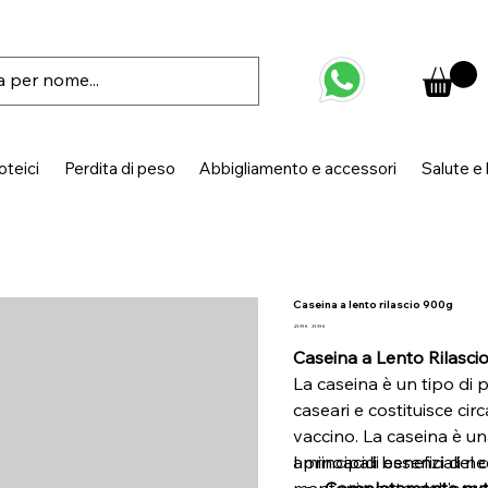
oteici
Perdita di peso
Abbigliamento e accessori
Salute e
Caseina a lento rilascio 900g
Prezzo
Prezzo
49,99 €
39,99 €
originale
scontato
Caseina a Lento Rilasci
La caseina è un tipo di p
caseari e costituisce cir
vaccino. La caseina è un
aminoacidi essenziali nec
I principali benefici de
mantenimento dell'orga
Completamente nutr