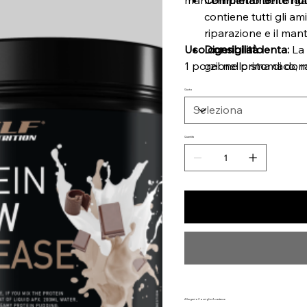
contiene tutti gli am
riparazione e il ma
Uso consigliato
Digeribilità lenta:
La 
1 porzione prima di dorm
gel nello stomaco, r
graduale di aminoac
Gusto
muscolare prolunga
Per atleti e culturisti:
il suo lento rilascio
Quantità
soprattutto nei peri
Sostituzione del pas
proteica prima di an
desidera un apporto
Ricco di calcio:
Le pr
calcio, essenziale pe
Sensazione di piene
contribuendo potenz
Allergeni e Consigli e Avvertenze