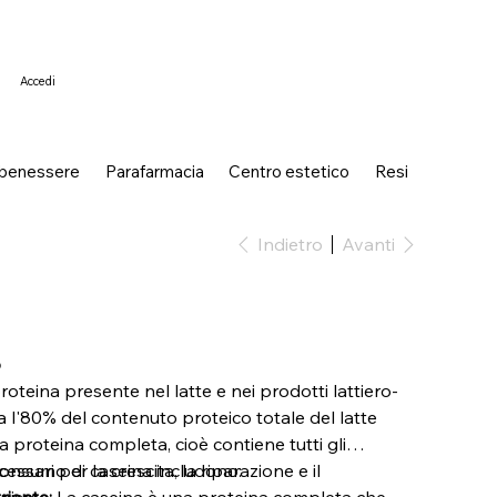
Accedi
 benessere
Parafarmacia
Centro estetico
Resi
Indietro
Avanti
o
roteina presente nel latte e nei prodotti lattiero-
ca l'80% del contenuto proteico totale del latte
a proteina completa, cioè contiene tutti gli
essari per la crescita, la riparazione e il
l consumo di caseina includono:
nismo.
iente:
La caseina è una proteina completa che