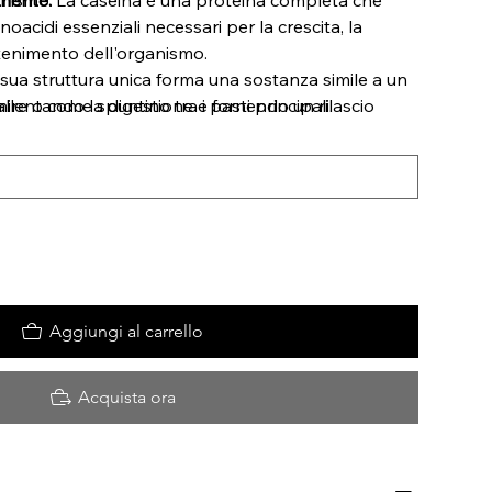
inoacidi essenziali necessari per la crescita, la
ntenimento dell'organismo.
sua struttura unica forma una sostanza simile a un
ire o come spuntino tra i pasti principali.
allentando la digestione e fornendo un rilascio
idi nel flusso sanguigno, ideale per un sostegno
to.
Gli atleti e i bodybuilder apprezzano la caseina per
, che favorisce il recupero e la crescita muscolare,
odi di assenza di cibo, come la notte.
to:
La caseina è la scelta ideale come fonte
dare a letto o come sostituto di un pasto quando si
 costante di proteine durante la giornata.
Aggiungi al carrello
oteine della caseina sono una preziosa fonte di
r la salute delle ossa.
zza:
La caseina può favorire il senso di sazietà,
Acquista ora
ialmente alla gestione del peso.