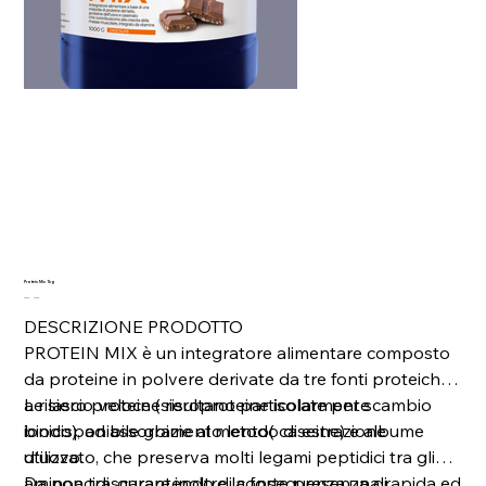
Protein Mix 1kg
Prezzo
Prezzo
45,00 €
40,50 €
originale
scontato
DESCRIZIONE PRODOTTO
PROTEIN MIX è un integratore alimentare composto
da proteine in polvere derivate da tre fonti proteiche:
a rilascio veloce (sieroproteine isolate per scambio
Le siero proteine risultano particolarmente
ionico), ad assorbimento lento( caseine) e albume
biodisponibile grazie al metodo di estrazione
d'uovo.
utilizzato, che preserva molti legami peptidici tra gli
aminoacidi, garantendo di conseguenza una rapida ed
Da non trascurare inoltre la forte presenza di