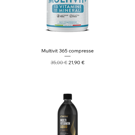
Multivit 365 compresse
Prezzo regolare
Prezzo scontato
35,00 €
21,90 €