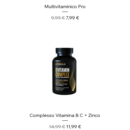
Multivitaminico Pro
Prezzo regolare
Prezzo scontato
9,99 €
7,99 €
Complesso Vitamina B C + Zinco
Prezzo regolare
Prezzo scontato
14,99 €
11,99 €