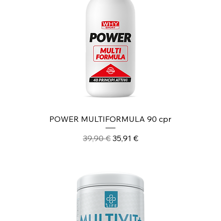
POWER MULTIFORMULA 90 cpr
Prezzo regolare
Prezzo scontato
39,90 €
35,91 €