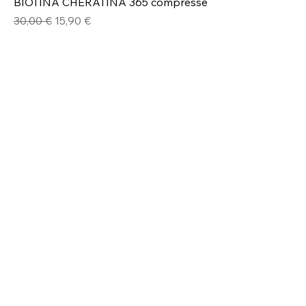
BIOTINA CHERATINA 365 compresse
Prezzo regolare
Prezzo scontato
30,00 €
15,90 €