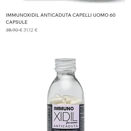
IMMUNOXIDIL ANTICADUTA CAPELLI UOMO 60
CAPSULE
Prezzo regolare
Prezzo scontato
38,90 €
31,12 €