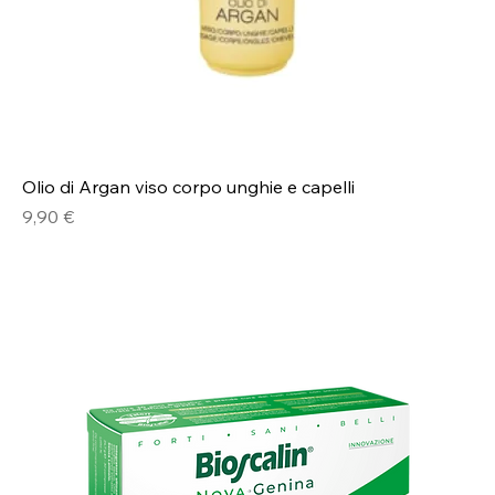
Olio di Argan viso corpo unghie e capelli
Prezzo
9,90 €