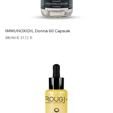
IMMUNOXIDIL Donna 60 Capsule
Prezzo regolare
Prezzo scontato
38,90 €
31,12 €