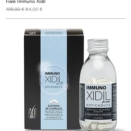
Fiale Immuno Xidil
Prezzo regolare
Prezzo scontato
105,00 €
84,00 €