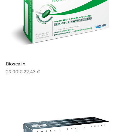
Bioscalin
Prezzo regolare
Prezzo scontato
29,90 €
22,43 €