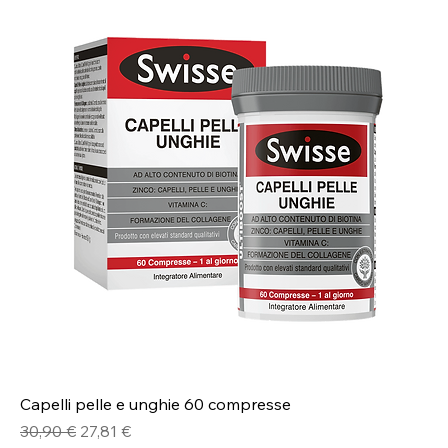
Capelli pelle e unghie 60 compresse
Prezzo regolare
Prezzo scontato
30,90 €
27,81 €