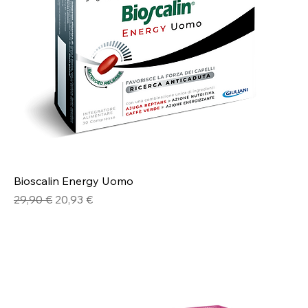
Bioscalin Energy Uomo
Prezzo regolare
Prezzo scontato
29,90 €
20,93 €