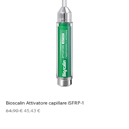
Bioscalin Attivatore capillare iSFRP-1
Prezzo regolare
Prezzo scontato
64,90 €
45,43 €