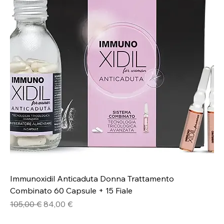
Immunoxidil Anticaduta Donna Trattamento
Combinato 60 Capsule + 15 Fiale
Prezzo regolare
Prezzo scontato
105,00 €
84,00 €