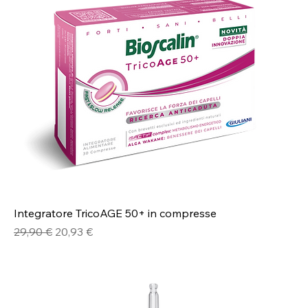
Integratore TricoAGE 50+ in compresse
Prezzo regolare
Prezzo scontato
29,90 €
20,93 €