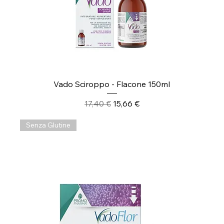
Vado Sciroppo - Flacone 150ml
Prezzo regolare
Prezzo scontato
17,40 €
15,66 €
Senza Glutine