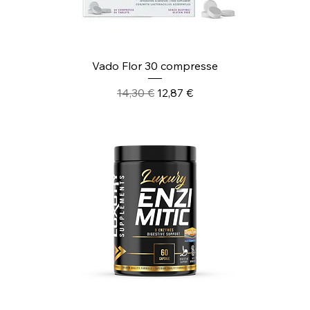
Vado Flor 30 compresse
Prezzo regolare
Prezzo scontato
14,30 €
12,87 €