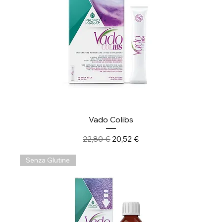
Vado Colibs
Prezzo regolare
Prezzo scontato
22,80 €
20,52 €
Senza Glutine