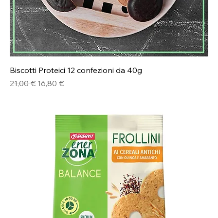
Biscotti Proteici 12 confezioni da 40g
Prezzo regolare
Prezzo scontato
21,00 €
16,80 €