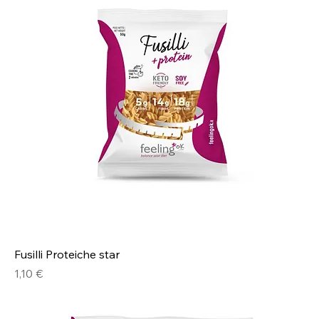
Fusilli Proteiche star
Prezzo
1,10 €