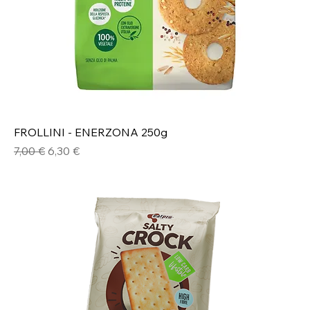
FROLLINI - ENERZONA 250g
Prezzo regolare
Prezzo scontato
7,00 €
6,30 €