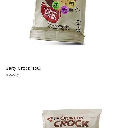
Salty Crock 45G
Prezzo
2,99 €