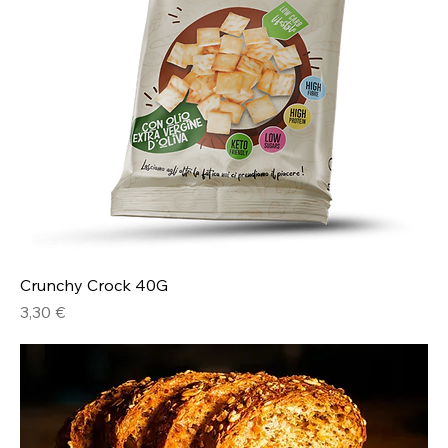
Crunchy Crock 40G
Prezzo
3,30 €