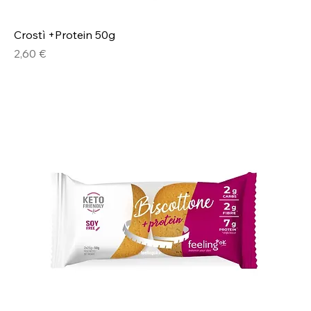
Crostì +Protein 50g
Prezzo
2,60 €