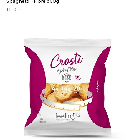
Spaghetti +Fibre 500g
Prezzo
11,00 €