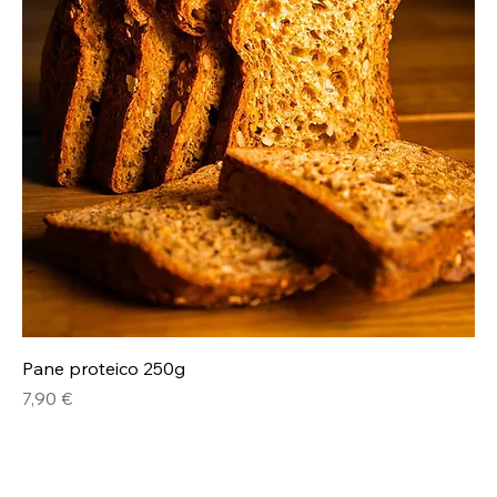
Pane proteico 250g
Prezzo
7,90 €