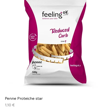
Penne Proteiche star
Prezzo
1,10 €