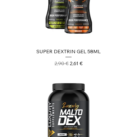
SUPER DEXTRIN GEL 58ML
Prezzo regolare
Prezzo scontato
2,90 €
2,61 €