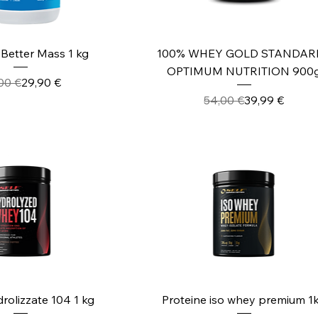
ista rapida
Vista rapida
 Better Mass 1 kg
100% WHEY GOLD STANDARD
OPTIMUM NUTRITION 900
Prezzo regolare
Prezzo scontato
00 €
29,90 €
Prezzo regola
Prezzo scont
54,00 €
39,99 €
ista rapida
Vista rapida
drolizzate 104 1 kg
Proteine iso whey premium 1