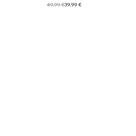
re
ato
Prezzo regolare
Prezzo scontato
49,99 €
39,99 €