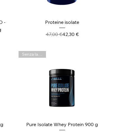
Vista rapida
 -
Proteine isolate
g
Prezzo regolare
Prezzo scontato
47,00 €
42,30 €
re
ato
Senza lattosio
Vista rapida
kg
Pure Isolate Whey Protein 900 g