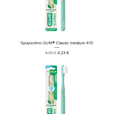
Spazzolino GUM® Classic medium 410
Prezzo regolare
Prezzo scontato
4,70 €
4,23 €