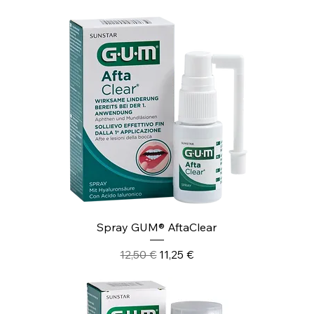
Spray GUM® AftaClear
Prezzo regolare
Prezzo scontato
12,50 €
11,25 €