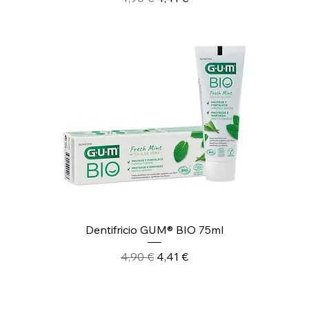
Dentifricio GUM® BIO 75ml
Prezzo regolare
Prezzo scontato
4,90 €
4,41 €