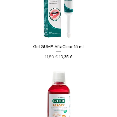
Gel GUM® AftaClear 15 ml
Prezzo regolare
Prezzo scontato
11,50 €
10,35 €