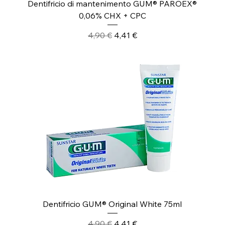
Dentifricio di mantenimento GUM® PAROEX®
0,06% CHX + CPC
Prezzo regolare
Prezzo scontato
4,90 €
4,41 €
Dentifricio GUM® Original White 75ml
Prezzo regolare
Prezzo scontato
4,90 €
4,41 €