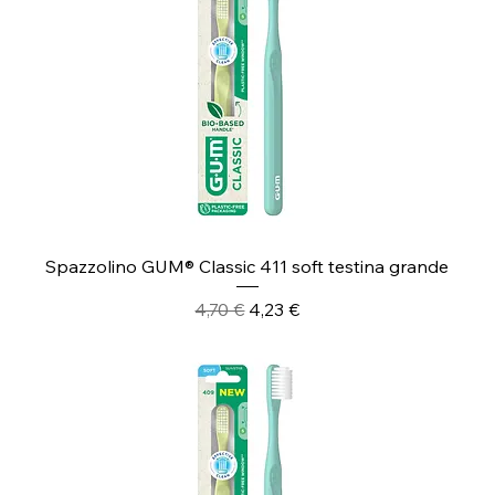
Spazzolino GUM® Classic 411 soft testina grande
Prezzo regolare
Prezzo scontato
4,70 €
4,23 €