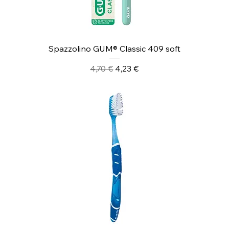
Spazzolino GUM® Classic 409 soft
Prezzo regolare
Prezzo scontato
4,70 €
4,23 €