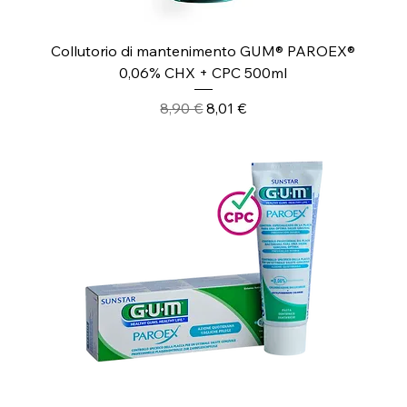
Collutorio di mantenimento GUM® PAROEX®
0,06% CHX + CPC 500ml
Prezzo regolare
Prezzo scontato
8,90 €
8,01 €