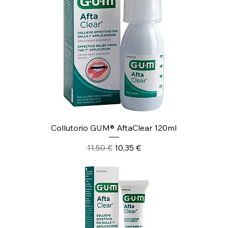
Collutorio GUM® AftaClear 120ml
Prezzo regolare
Prezzo scontato
11,50 €
10,35 €