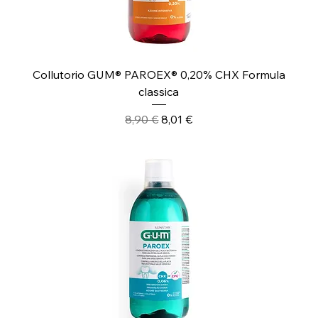
Collutorio GUM® PAROEX® 0,20% CHX Formula
classica
Prezzo regolare
Prezzo scontato
8,90 €
8,01 €