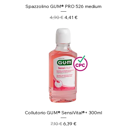
Spazzolino GUM® PRO 526 medium
Prezzo regolare
Prezzo scontato
4,90 €
4,41 €
Collutorio GUM® SensiVital®+ 300ml
Prezzo regolare
Prezzo scontato
7,10 €
6,39 €