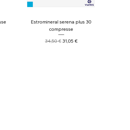
Vista rapida
sse
Estromineral serena plus 30
compresse
Prezzo regolare
Prezzo scontato
34,50 €
31,05 €