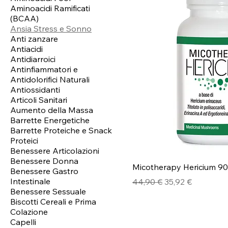
Aminoacidi Ramificati
(BCAA)
Ansia Stress e Sonno
Anti zanzare
Antiacidi
Antidiarroici
Antinfiammatori e
Antidolorifici Naturali
Antiossidanti
Articoli Sanitari
Aumento della Massa
Barrette Energetiche
Barrette Proteiche e Snack
Proteici
Benessere Articolazioni
Benessere Donna
Micotherapy Hericium 9
Benessere Gastro
Intestinale
Prezzo regolare
Prezzo scontato
44,90 €
35,92 €
Benessere Sessuale
Biscotti Cereali e Prima
Colazione
Capelli