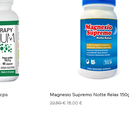
0cps
Magnesio Supremo Notte Relax 150
Prezzo regolare
Prezzo scontato
22,50 €
18,00 €