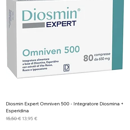
Diosmin Expert Omniven 500 - Integratore Diosmina +
Esperidina
Prezzo regolare
Prezzo scontato
15,50 €
13,95 €