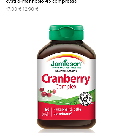
cysti d-mannosio 45 compresse
Prezzo regolare
Prezzo scontato
17,00 €
12,90 €