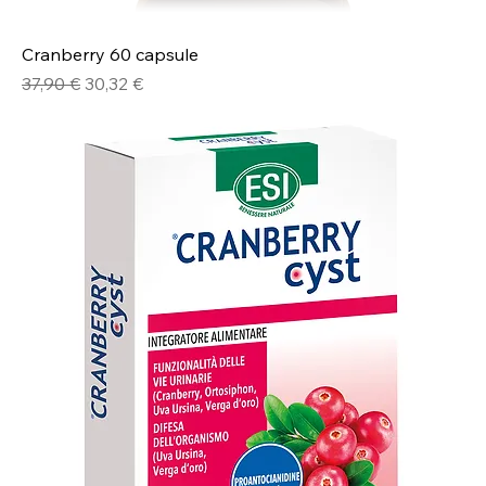
Cranberry 60 capsule
Prezzo regolare
Prezzo scontato
37,90 €
30,32 €