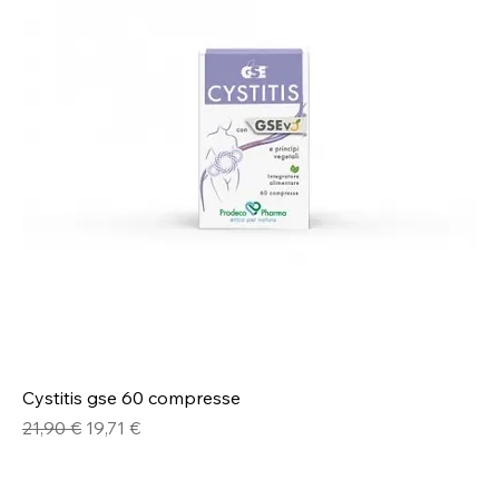
Cystitis gse 60 compresse
Prezzo regolare
Prezzo scontato
21,90 €
19,71 €