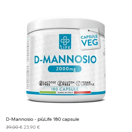
D-Mannosio - piùLife 180 capsule
Prezzo regolare
Prezzo scontato
39,00 €
23,90 €