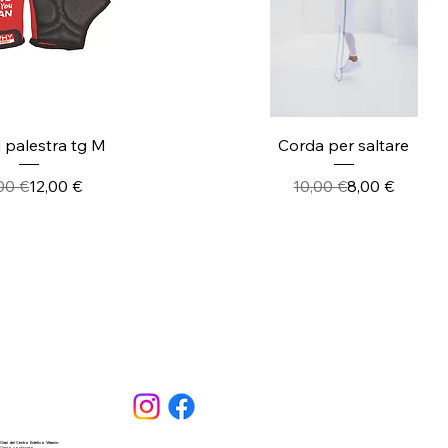
ista rapida
Vista rapida
 palestra tg M
Corda per saltare
Prezzo regolare
Prezzo scontato
Prezzo regola
Prezzo scont
00 €
12,00 €
10,00 €
8,00 €
Orari del Centro Estetico Vitamin:
Orario continuato