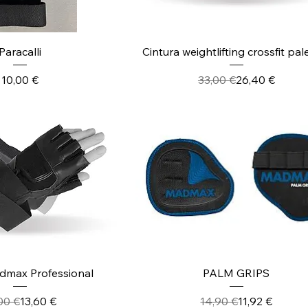
ista rapida
Vista rapida
Paracalli
Cintura weightlifting crossfit pal
Prezzo
Prezzo regola
Prezzo scont
10,00 €
33,00 €
26,40 €
ista rapida
Vista rapida
dmax Professional
PALM GRIPS
Prezzo regolare
Prezzo scontato
Prezzo regola
Prezzo scont
00 €
13,60 €
14,90 €
11,92 €