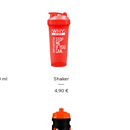
Vista rapida
0 ml
Shaker
Prezzo
4,90 €