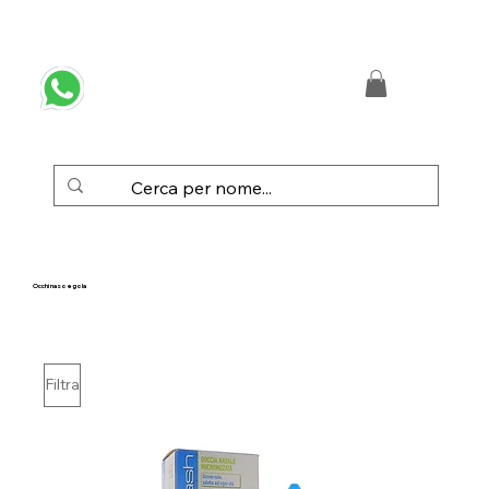
 SPEDIZIONE GRATUITA IN ITALIA DA € 50,00
Occhi naso e gola
Filtra