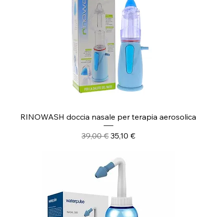
RINOWASH doccia nasale per terapia aerosolica
Prezzo regolare
Prezzo scontato
39,00 €
35,10 €