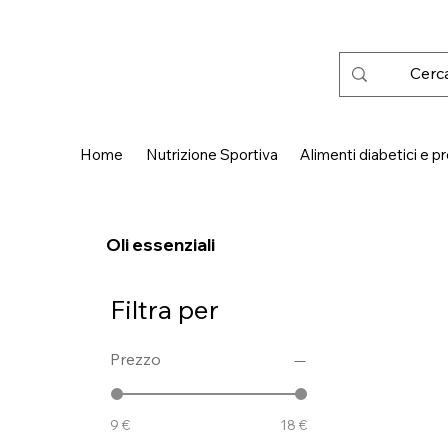
 SPEDIZIONE GRATUITA IN ITALIA DA € 50,00
Home
Nutrizione Sportiva
Alimenti diabetici e pr
Oli essenziali
Filtra per
Prezzo
9 €
18 €