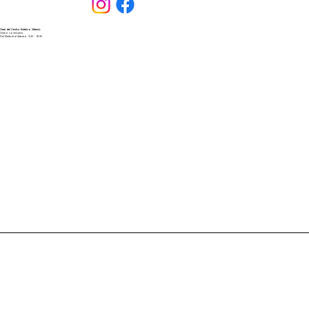
Orari del Centro Estetico Vitamin:
Orario continuato
Dal Martedì al Sabato 9:30 - 18:30