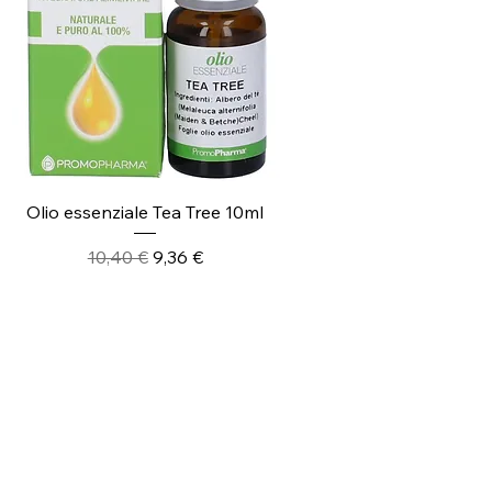
Vista rapida
Olio essenziale Tea Tree 10ml
Prezzo regolare
Prezzo scontato
10,40 €
9,36 €