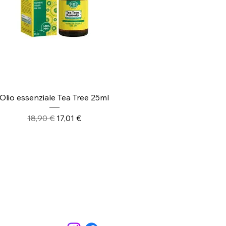
Vista rapida
Olio essenziale Tea Tree 25ml
Prezzo regolare
Prezzo scontato
18,90 €
17,01 €