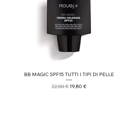
BB MAGIC SPF15 TUTTI I TIPI DI PELLE
Prezzo regolare
Prezzo scontato
22,00 €
19,80 €