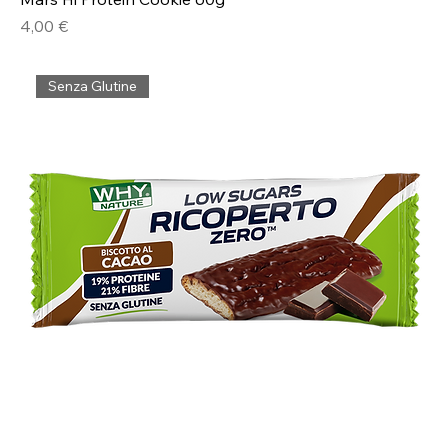
Prezzo
4,00 €
Senza Glutine