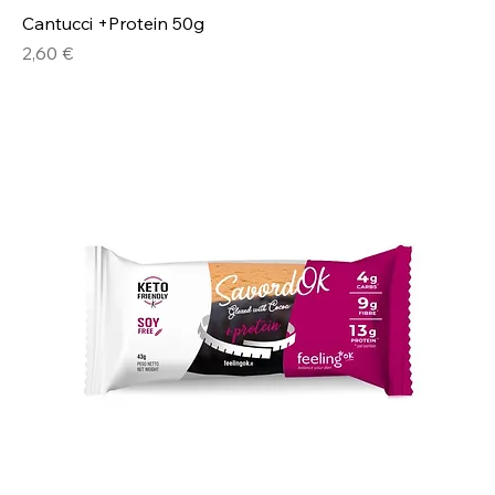
Cantucci +Protein 50g
Prezzo
2,60 €