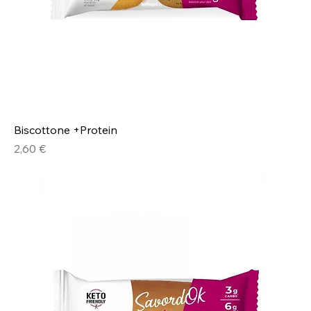
Biscottone +Protein
Prezzo
2,60 €