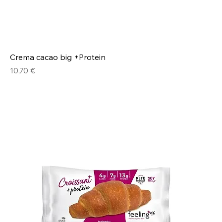
Crema cacao big +Protein
Prezzo
10,70 €