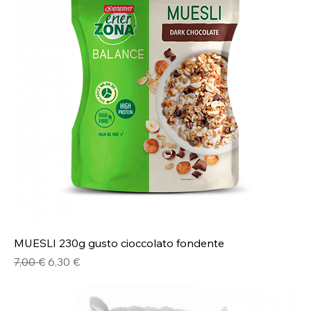
MUESLI 230g gusto cioccolato fondente
Prezzo regolare
Prezzo scontato
7,00 €
6,30 €