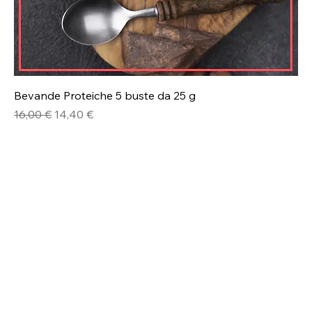
Bevande Proteiche 5 buste da 25 g
Prezzo regolare
Prezzo scontato
16,00 €
14,40 €