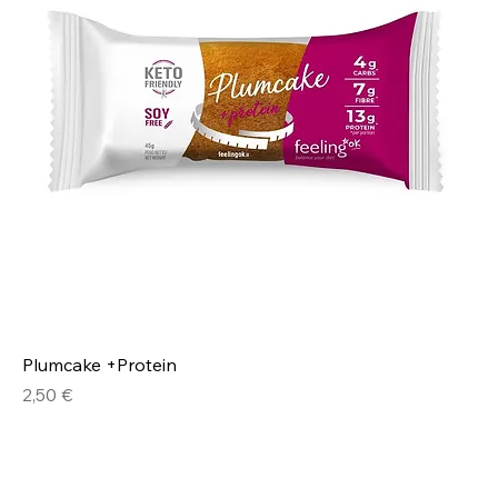
Plumcake +Protein
Prezzo
2,50 €