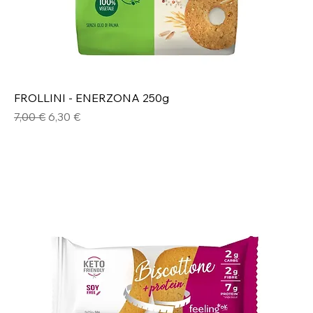
FROLLINI - ENERZONA 250g
Prezzo regolare
Prezzo scontato
7,00 €
6,30 €