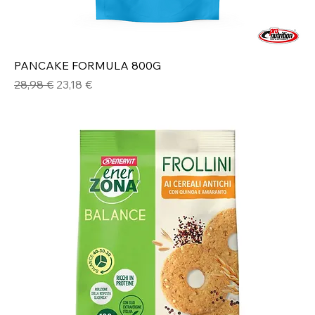
PANCAKE FORMULA 800G
Prezzo regolare
Prezzo scontato
28,98 €
23,18 €