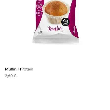
Muffin +Protein
Prezzo
2,60 €