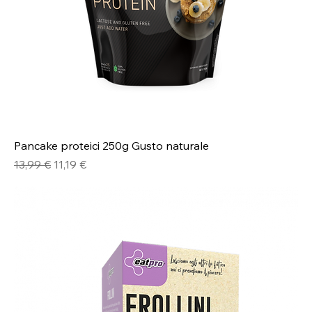
Pancake proteici 250g Gusto naturale
Prezzo regolare
Prezzo scontato
13,99 €
11,19 €