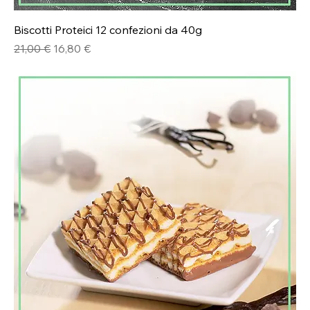
Biscotti Proteici 12 confezioni da 40g
Prezzo regolare
Prezzo scontato
21,00 €
16,80 €