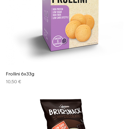
Frollini 6x33g
Prezzo
10,50 €