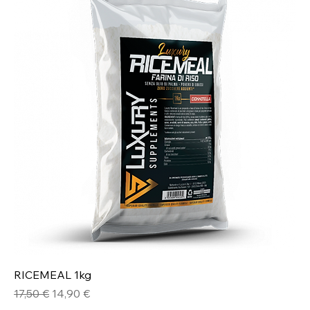
RICEMEAL 1kg
Prezzo regolare
Prezzo scontato
17,50 €
14,90 €