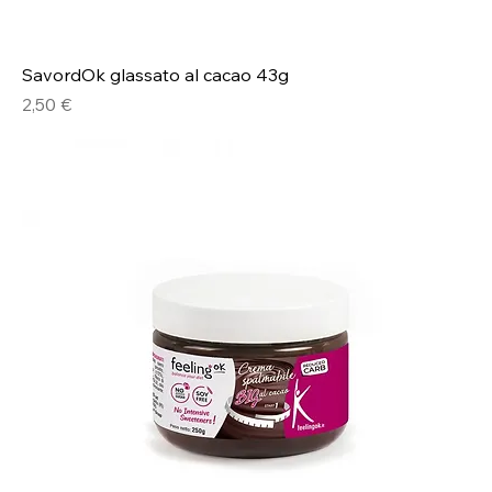
SavordOk glassato al cacao 43g
Prezzo
2,50 €