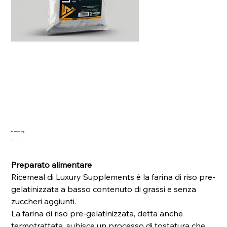
RICEMEAL 1kg
Prezzo
Prezzo
17,50 €
14,90 €
originale
scontato
Preparato alimentare
Ricemeal di Luxury Supplements è la farina di riso pre-
gelatinizzata a basso contenuto di grassi e senza
zuccheri aggiunti.
La farina di riso pre-gelatinizzata, detta anche
termotrattata, subisce un processo di tostatura che