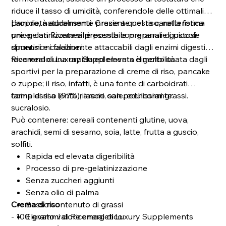
riduce il tasso di umidità, conferendole delle ottimali
proprietà addensanti. Grazie a questa caratteristica
L’amido, naturalmente presente nel riso, nella forma
unica, con Ricemeal è possibile preparare gustosi
pre-gelatinizzata si presenta con granuli di piccole
spuntini e colazioni.
dimensioni facilmente attaccabili dagli enzimi digestivi,
favorendo una rapida ed elevata digeribilità.
Ricemeal di Luxury Supplements è molto usata dagli
sportivi per la preparazione di creme di riso, pancake
o zuppe; il riso, infatti, è una fonte di carboidrati
complessi a lento rilascio con pochissimi grassi.
farina di riso (97%), aromi, sale, edulcorante:
sucralosio.
Può contenere: cereali contenenti glutine, uova,
arachidi, semi di sesamo, soia, latte, frutta a guscio,
solfiti.
Rapida ed elevata digeribilità
Processo di pre-gelatinizzazione
Senza zuccheri aggiunti
Senza olio di palma
Crema di riso
Basso contenuto di grassi
- 100 grammi di Ricemeal di Luxury Supplements
Elevato valore energetico