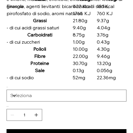
girasole, agenti lievitanti: bicarbonato di sodio,
Energia
422 Kcal
181 Kcal
pirofosfato di sodio, aromi naturali.
1766 KJ
760 KJ
Grassi
21.80g
9.37g
- di cui acidi grassi saturi
9.40g
4.04g
Carboidrati
8.75g
3.76g
- di cui zuccheri
1.00g
0.43g
Polioli
10.00g
4.30g
Fibre
22.00g
9.46g
Proteine
30.70g
13.20g
Sale
0.13g
0.056g
- di cui sodio
52mg
22.36mg
Gusto
Quantità