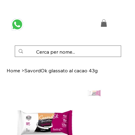
 SPEDIZIONE GRATUITA IN ITALIA DA € 50,00
Home
>
SavordOk glassato al cacao 43g