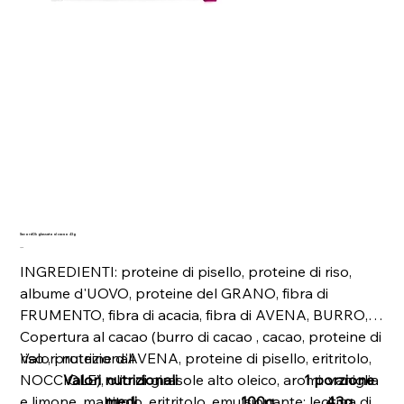
SavordOk glassato al cacao 43g
Prezzo
2,50 €
INGREDIENTI: proteine di pisello, proteine di riso,
albume d'UOVO, proteine del GRANO, fibra di
FRUMENTO, fibra di acacia, fibra di AVENA, BURRO,
Copertura al cacao (burro di cacao , cacao, proteine di
riso , proteine d'AVENA, proteine di pisello, eritritolo,
Valori nutrizionali
NOCCIOLE), olio di girasole alto oleico, aromi: vaniglia
Valori nutrizionali
1 porzione
e limone, maltitolo, eritritolo, emulsionante: lecitina di
medi
100g
43g