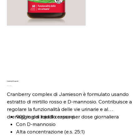
Cranberry 60 capsule
Prezzo
Prezzo
37,90 €
30,32 €
originale
scontato
Cranberry complex di Jamieson è formulato usando
estratto di mirtillo rosso e D-mannosio. Contribuisce a
regolare la funzionalità delle vie urinarie e al
drenaggio dei liquidi corporei.
900 mg di mirtillo rosso per dose giornaliera
Con D-mannosio
Alta concentrazione (e.s. 25:1)