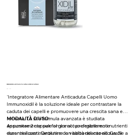
IMMUNOXIDIL ANTICADUTA CAPELLI UOMO 60 CAPSULE
Prezzo
Prezzo
38,90 €
31,12 €
originale
scontato
'Integratore Alimentare Anticaduta Capelli Uomo
Immunoxidil è la soluzione ideale per contrastare la
caduta dei capelli e promuovere una crescita sana e
robusta. La sua formula avanzata è studiata
MODALITÀ D’USO:
appositamente per fornire al tuo organismo i nutrienti
Assumere 2 capsule al giorno, preferibilmente
essenziali per mantenere la vitalità dei capelli. Grazie a
durante i pasti. Deglutire con abbondante acqua. Si