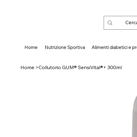
 SPEDIZIONE GRATUITA IN ITALIA DA € 50,00
Home
Nutrizione Sportiva
Alimenti diabetici e pr
Home
>
Collutorio GUM® SensiVital®+ 300ml