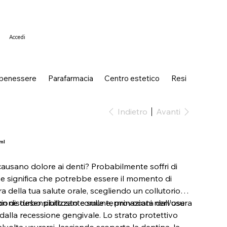
Accedi
 benessere
Parafarmacia
Centro estetico
Resi
Indietro
Avanti
ml
 causano dolore ai denti? Probabilmente soffri di
 che significa che potrebbe essere il momento di
a della tua salute orale, scegliendo un collutorio
azione desensibilizzante sulle terminazioni nervose.
 un disturbo piuttosto comune, provocata dall'usura
 dalla recessione gengivale. Lo strato protettivo
alvolta usurarsi, lasciando scoperta la dentina, la