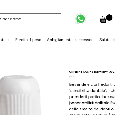
oteici
Perdita di peso
Abbigliamento e accessori
Salute e
Collutorio GUM® SensiVital®+ 300
Prezzo
Prezzo
7,10 €
6,39 €
originale
scontato
Bevande e cibi freddi ti
"sensibilità dentale", il
prenderti particolare cur
per denti sensibili dall'
La sensibilità dentale è
dello smalto dei denti o
che riveste i denti può t