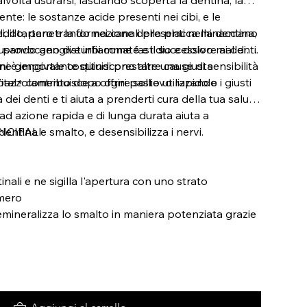
ente: le sostanze acide presenti nei cibi, e le
reddo, penetrando nei canali presenti nella dentina,
, il tartaro e la formazione della placca minacciano
, provocano disturbi come fastidio e dolore ai denti.
ausando gengive infiammate e il successivo mal di
ne gengivale costituiscono altre cause di sensibilità
ani è importante quindi prestare una giusta
spazzolamento dopo ogni pasto utilizzando i giusti
tal+ contribuisce a offrire sollievo rapido e
 dei denti e ti aiuta a prenderti cura della tua salute
 ad azione rapida e di lunga durata aiuta a
dentina e smalto, e desensibilizza i nervi.
NCIPALI
inali e ne sigilla l'apertura con uno strato
imero
remineralizza lo smalto in maniera potenziata grazie
binazione di Fluoro e Isomalto.
rminazioni nervose grazie al Nitrato di Potassio
a menta
e, riducendo il rischio di irritazione e reazioni
endo a preservare una flora orale equilibrata