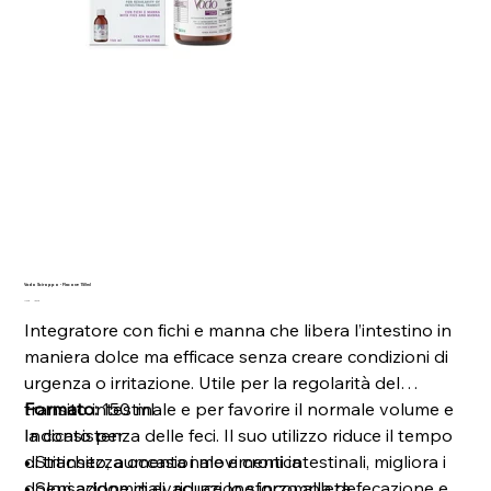
Vado Sciroppo - Flacone 150ml
Prezzo
Prezzo
17,40 €
15,66 €
originale
scontato
Integratore con fichi e manna che libera l’intestino in
maniera dolce ma efficace senza creare condizioni di
urgenza o irritazione. Utile per la regolarità del
transito intestinale e per favorire il normale volume e
Formato:
150 ml
la consistenza delle feci. Il suo utilizzo riduce il tempo
Indicato per
di transito, aumenta i movimenti intestinali, migliora i
• Stitichezza occasionale e cronica
dolori addominali, riduce lo sforzo alla defecazione e
• Sensazione di evacuazione incompleta