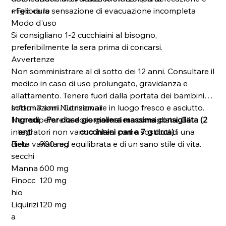
migliora la sensazione di evacuazione incompleta
• Feci dure
Modo d'uso
Si consigliano 1-2 cucchiaini al bisogno,
preferibilmente la sera prima di coricarsi.
Avvertenze
Non somministrare al di sotto dei 12 anni. Consultare il
medico in caso di uso prolungato, gravidanza e
allattamento. Tenere fuori dalla portata dei bambini
sotto i 3 anni. Conservare in luogo fresco e asciutto.
Informazioni Nutrizionali
Non superare la dose giornaliera consigliata. Gli
Ingredi
Per dose giornaliera massima consigliata (2
integratori non vanno intesi come sostituti di una
enti
cucchiaini pari a 7 g circa)
dieta variata ed equilibrata e di un sano stile di vita.
Fichi
900 mg
secchi
Manna
600 mg
Finocc
120 mg
hio
Liquirizi
120 mg
a