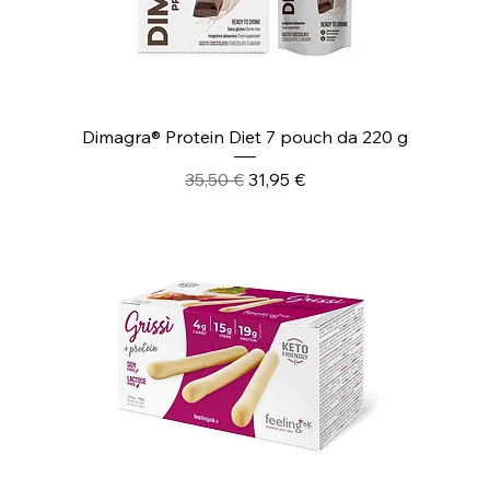
Dimagra® Protein Diet 7 pouch da 220 g
Prezzo regolare
Prezzo scontato
35,50 €
31,95 €