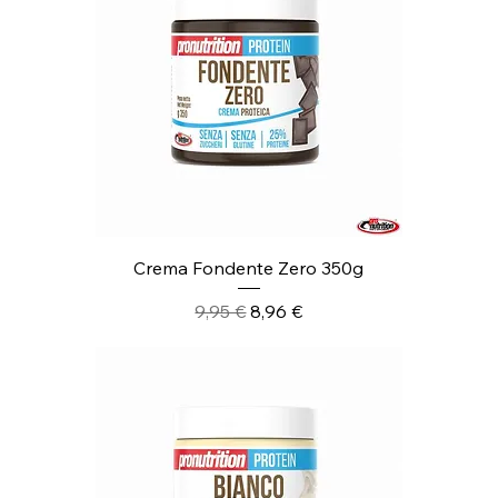
Crema Fondente Zero 350g
Prezzo regolare
Prezzo scontato
9,95 €
8,96 €