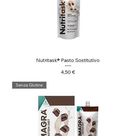
Nutritask® Pasto Sostitutivo
Prezzo
4,50 €
Senza Glutine