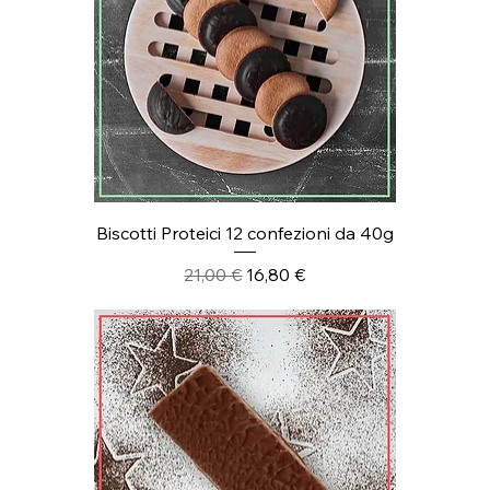
Biscotti Proteici 12 confezioni da 40g
Prezzo regolare
Prezzo scontato
21,00 €
16,80 €