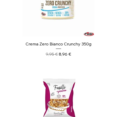
Crema Zero Bianco Crunchy 350g
Prezzo regolare
Prezzo scontato
9,95 €
8,96 €