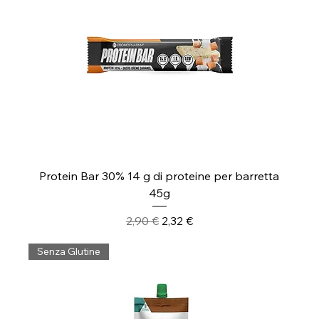
Protein Bar 30% 14 g di proteine per barretta
45g
Prezzo regolare
Prezzo scontato
2,90 €
2,32 €
Senza Glutine