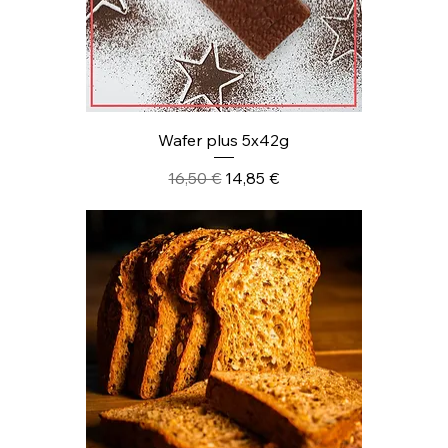
Wafer plus 5x42g
Prezzo regolare
Prezzo scontato
16,50 €
14,85 €