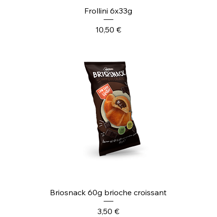
Frollini 6x33g
Prezzo
10,50 €
Briosnack 60g brioche croissant
Prezzo
3,50 €