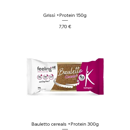
Grissì +Protein 150g
Prezzo
7,70 €
Bauletto cereals +Protein 300g