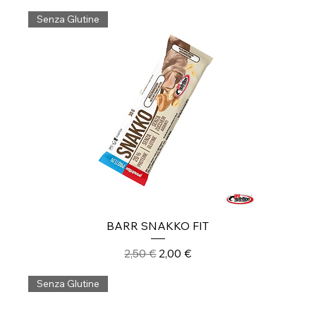
Senza Glutine
BARR SNAKKO FIT
Prezzo regolare
Prezzo scontato
2,50 €
2,00 €
Senza Glutine