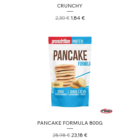
CRUNCHY
Prezzo regolare
Prezzo scontato
2,30 €
1,84 €
PANCAKE FORMULA 800G
Prezzo regolare
Prezzo scontato
28,98 €
23,18 €