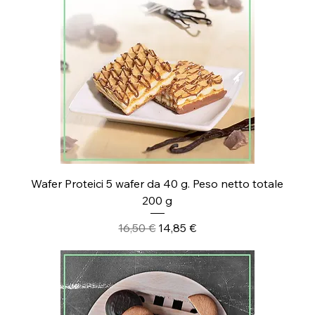
Wafer Proteici 5 wafer da 40 g. Peso netto totale
200 g
Prezzo regolare
Prezzo scontato
16,50 €
14,85 €