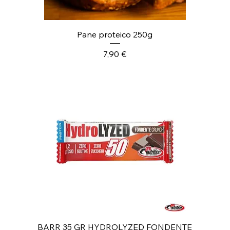
Pane proteico 250g
Prezzo
7,90 €
BARR 35 GR HYDROLYZED FONDENTE