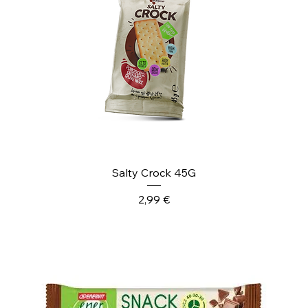
Salty Crock 45G
Prezzo
2,99 €