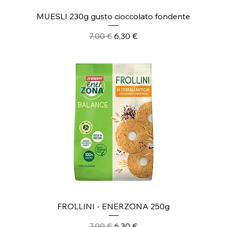
MUESLI 230g gusto cioccolato fondente
Prezzo regolare
Prezzo scontato
7,00 €
6,30 €
FROLLINI - ENERZONA 250g
Prezzo regolare
Prezzo scontato
7,00 €
6,30 €