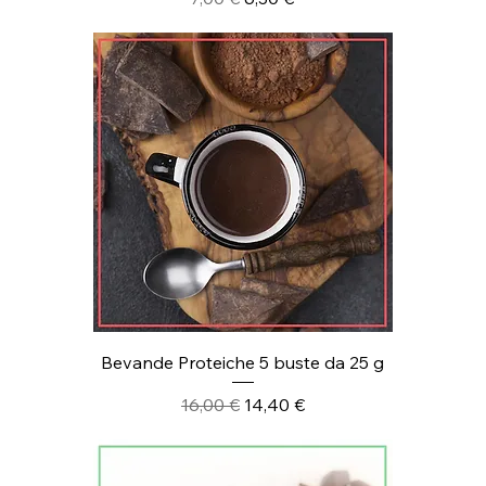
Bevande Proteiche 5 buste da 25 g
Prezzo regolare
Prezzo scontato
16,00 €
14,40 €