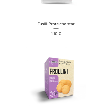
Fusilli Proteiche star
Prezzo
1,10 €