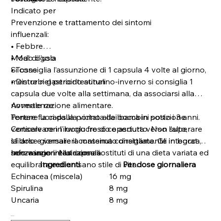
Indicato per
Prevenzione e trattamento dei sintomi
influenzali:
• Febbre
• Mal di gola
Modo d'uso
• Tosse
Si consiglia l’assunzione di 1 capsula 4 volte al giorno,
• Disturbi gastrointestinali
mentre nel periodo autunno-inverno si consiglia 1
capsula due volte alla settimana, da associarsi alla
normale razione alimentare.
Avvertenze
Portare la capsula vicino alla bocca in posizione
Tenere fuori dalla portata dei bambini sotto i 3 anni.
verticale con l’involucro di copertura verso l’alto,
Conservare in luogo fresco e asciutto. Non superare
sfilarlo e versare il contenuto direttamente in bocca,
la dose giornaliera massima consigliata. Gli integratori
senza ingerire la capsula.
non vanno intesi come sostituti di una dieta variata ed
Informazioni Nutrizionali
equilibrata e di un sano stile di vita.
Ingredienti
Per dose giornaliera
Echinacea (miscela)
16 mg
Spirulina
8 mg
Uncaria
8 mg
Quantità