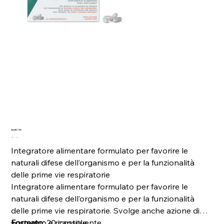
Xanaflu® 200
Prezzo
Prezzo
14,90 €
13,41 €
originale
scontato
Integratore alimentare formulato per favorire le
naturali difese dell’organismo e per la funzionalità
delle prime vie respiratorie
Integratore alimentare formulato per favorire le
naturali difese dell’organismo e per la funzionalità
delle prime vie respiratorie. Svolge anche azione di
sostegno e ricostituente.
Formato:
20 capsule