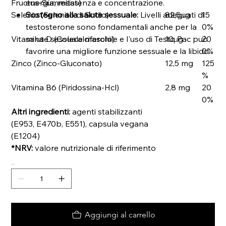
Fructus-Summitas)
energia, resistenza e concentrazione.
Selenio (Selenito di Sodio)
Sostegno alla salute sessuale:
Livelli adeguati di
82,5μg
15
testosterone sono fondamentali anche per la
0%
Vitamina D (Colecalciferolo)
salute sessuale maschile e l'uso di Testo Pac può
10μg
20
favorire una migliore funzione sessuale e la libido.
0%
Zinco (Zinco-Gluconato)
12,5 mg
125
%
Vitamina B6 (Piridossina-Hcl)
2,8 mg
20
0%
Altri ingredienti:
agenti stabilizzanti
(E953, E470b, E551), capsula vegana
(E1204)
*NRV:
valore nutrizionale di riferimento
Quantità
Aggiungi al carrello