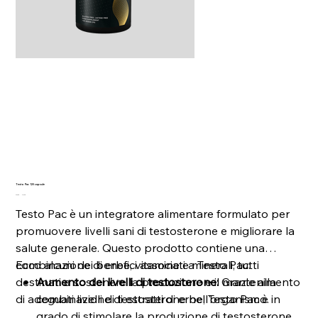
Testo Pac 120 capsule
Prezzo
Prezzo
39,99 €
31,99 €
originale
scontato
Testo Pac è un integratore alimentare formulato per
promuovere livelli sani di testosterone e migliorare la
salute generale. Questo prodotto contiene una
combinazione di erbe, vitamine e minerali, tutti
Ecco alcuni dei benefici associati a Testo Pac:
destinati a sostenere la produzione e il mantenimento
Aumento dei livelli di testosterone:
Grazie alla
di adeguati livelli di testosterone nell'organismo.
combinazione di estratti di erbe, Testo Pac è in
grado di stimolare la produzione di testosterone