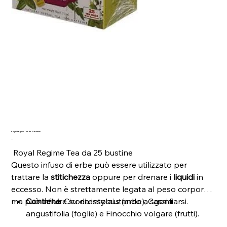
Royal Regime Tea da 25 bustine
Prezzo
9,90 €
Royal Regime Tea da 25 bustine
Questo infuso di erbe può essere utilizzato per
trattare la
stitichezza
oppure per drenare i
liquidi
in
eccesso. Non è strettamente legata al peso corporeo
ma può influire su di esso aiutando a sgonfiarsi.
Contiene
: Cicoria intybus (erbe), Cassia
angustifolia (foglie) e Finocchio volgare (frutti).