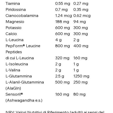
Tiamina
0.55 mg
0.27 mg
Piridossina
0.7 mg
0.35 mg
Cianocobalamina
1.24 mcg
0.62 mcg
Magnesio
188 mg
94 mg
Potassio
600 mg
300 mg
Calcio
600 mg
300 mg
L-Leucina
4 g
2 g
PepForm® Leucine
800 mg
400 mg
Peptides
di cui L-Leucina
320 mg
160 mg
L-Isoleucina
2 g
1 g
L-Valina
2 g
1 g
L-Glutammina
2.5 g
1250 mg
L-Alanil-Glutammina
500 mg
250 mg
(AlaGln)
Sensoril®
160 mg
80 mg
(Ashwagandha e.s.)
NRV: Valori Nutritivi di Riferimento (adulti) ai sensi del