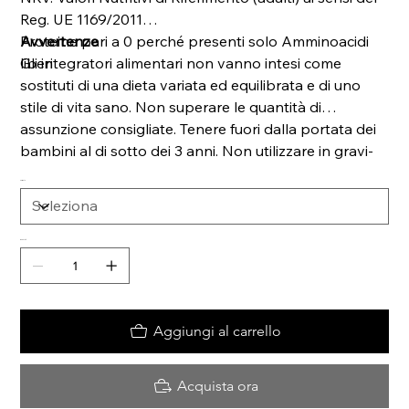
Reg. UE 1169/2011
Proteine pari a 0 perché presenti solo Amminoacidi
Avvertenze
liberi
Gli integratori alimentari non vanno inte­si come
sostituti di una dieta variata ed equilibrata e di uno
stile di vita sano. Non superare le quantità di
assunzione consigliate. Tenere fuori dalla portata dei
bambini al di sotto dei 3 anni. Non utilizzare in gravi­
danza e nei bambini, o comunque per periodi prolun­
Formato
gati senza sentire il parere del medico. La data di fine
validità si riferisce al prodotto in confezione integra,
correttamente conservata. *Il prodotto è testato
Quantità
privo di nandrolone e testosterone con loro
precursori, privo di amfetamine ed efedrine.
Aggiungi al carrello
Acquista ora