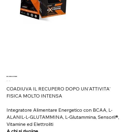
RECUPERO EXTREME
Prezzo
Prezzo
3,00 €
2,70 €
originale
scontato
COADIUVA IL RECUPERO DOPO UN'ATTIVITA'
FISICA MOLTO INTENSA
Integratore Alimentare Energetico con BCAA, L-
ALANIL-L-GLUTAMMINA, L-Glutammina, Sensoril®,
Vitamine ed Elettroliti
A chi si rivolge