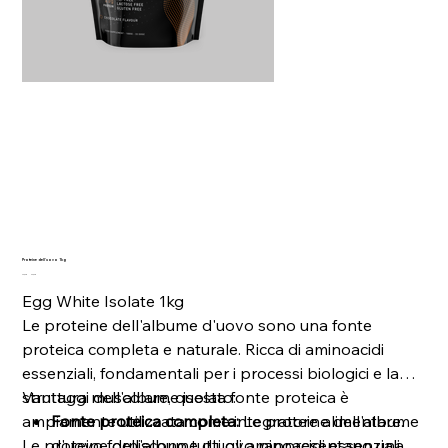
Proteine dell'uovo 1kg
Prezzo
Prezzo
49,99 €
39,99 €
originale
scontato
Egg White Isolate 1kg
Le proteine dell'albume d'uovo sono una fonte
proteica completa e naturale. Ricca di aminoacidi
essenziali, fondamentali per i processi biologici e la
struttura muscolare, questa fonte proteica è
Vantaggi dell'albume isolato:
ampiamente utilizzata come integratore alimentare.
Fonte proteica completa:
Le proteine dell'albume
Le proteine dell'albume d'uovo rappresentano una
d'uovo forniscono tutti gli aminoacidi essenziali