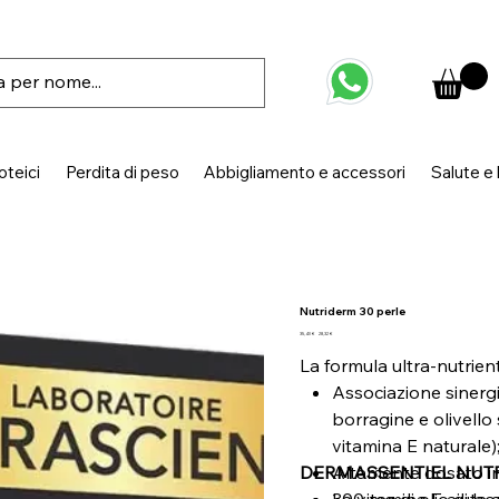
oteici
Perdita di peso
Abbigliamento e accessori
Salute e
Nutriderm 30 perle
Prezzo
Prezzo
35,40 €
28,32 €
originale
scontato
La formula ultra-nutrient
Associazione sinergi
borragine e olivello
vitamina E naturale)
DERMASSENTIEL NU
Altamente dosato in o
La vitamina E aiuta a
300 mg di olio di bor