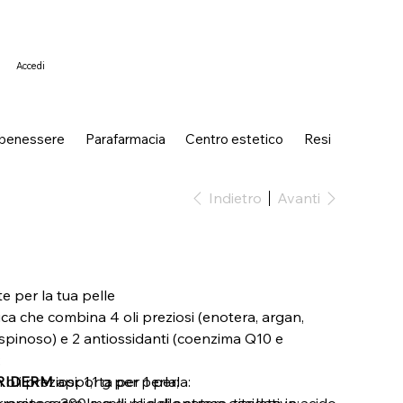
Accedi
 benessere
Parafarmacia
Centro estetico
Resi
Indietro
Avanti
e per la tua pelle
ca che combina 4 oli preziosi (enotera, argan,
 spinoso) e 2 antiossidanti (coenzima Q10 e
;
TRIDERM
li preziosi: 1,1 g per perla;
apporta per 1 perla:
 proteggere le cellule dallo stress ossidativo;
ragine e 300 mg di olio di enotera, titolato in acido