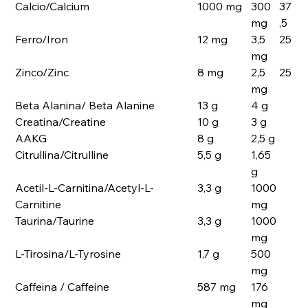
Calcio/Calcium
1000 mg
300
37
mg
,5
Ferro/Iron
12 mg
3,5
25
mg
Zinco/Zinc
8 mg
2,5
25
mg
Beta Alanina/ Beta Alanine
13 g
4 g
Creatina/Creatine
10 g
3 g
AAKG
8 g
2,5 g
Citrullina/Citrulline
5,5 g
1,65
g
Acetil-L-Carnitina/Acetyl-L-
3,3 g
1000
Carnitine
mg
Taurina/Taurine
3,3 g
1000
mg
L-Tirosina/L-Tyrosine
1,7 g
500
mg
Caffeina / Caffeine
587 mg
176
mg