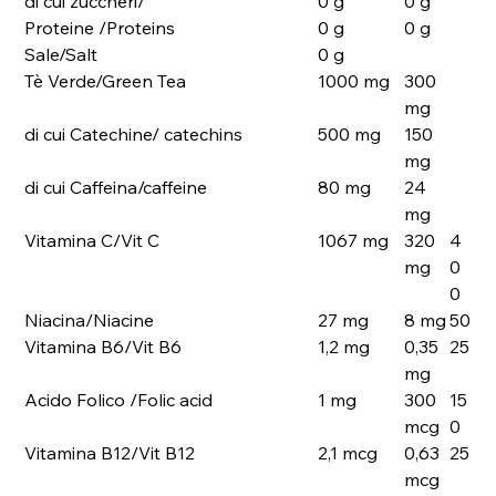
di cui zuccheri/
0 g
0 g
Proteine /Proteins
0 g
0 g
Sale/Salt
0 g
Tè Verde/Green Tea
1000 mg
300
mg
di cui Catechine/ catechins
500 mg
150
mg
di cui Caffeina/caffeine
80 mg
24
mg
Vitamina C/Vit C
1067 mg
320
4
mg
0
0
Niacina/Niacine
27 mg
8 mg
50
Vitamina B6/Vit B6
1,2 mg
0,35
25
mg
Acido Folico /Folic acid
1 mg
300
15
mcg
0
Vitamina B12/Vit B12
2,1 mcg
0,63
25
mcg