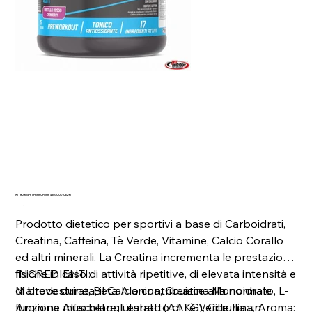
NITRORUSH THERMOPUMP 450GCODICE291
Prezzo
Prezzo
40,99 €
32,79 €
originale
scontato
Prodotto dietetico per sportivi a base di Carboidrati,
Creatina, Caffeina, Tè Verde, Vitamine, Calcio Corallo
ed altri minerali. La Creatina incrementa le prestazioni
fisiche in caso di attività ripetitive, di elevata intensità e
INGREDIENTI:
di breve durata; il Calcio contribuisce alla normale
Maltodestrine, Beta Alanina, Creatina Monoidrato, L-
funzione muscolare. L’estratto di Tè Verde ha un
Arginina Alfachetoglutarato (AAKG), Citrullina, Aroma: