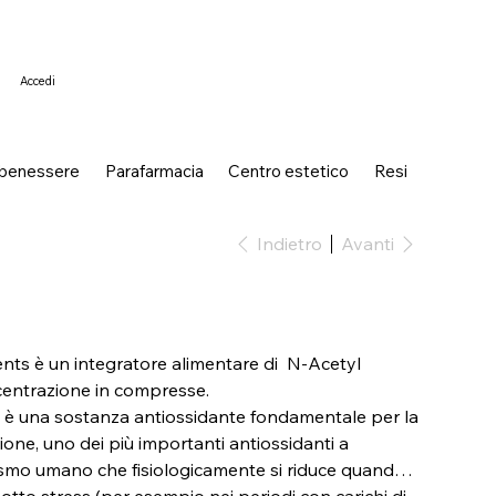
Accedi
 benessere
Parafarmacia
Centro estetico
Resi
Indietro
Avanti
ts è un integratore alimentare di N-Acetyl
centrazione in compresse.
 è una sostanza antiossidante fondamentale per la
ione, uno dei più importanti antiossidanti a
ismo umano che fisiologicamente si riduce quando
tto stress (per esempio nei periodi con carichi di