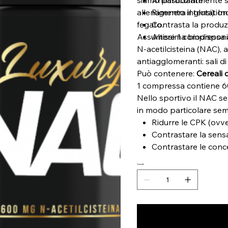
allenamento intensi). In
Rigenera il glutatio
fegato.
Contrasta la produz
Assumere 1 compressa al
Altissima biodisponi
N-acetilcisteina (NAC), a
antiagglomeranti: sali di 
Può contenere:
Cereali 
1 compressa contiene 60
Nello sportivo il NAC se
in modo particolare se
Ridurre le CPK (ovv
Contrastare la sensa
Contrastare le conce
Quantità