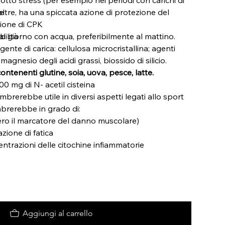
oltre, ha una spiccata azione di protezione del
ne
ione di CPK
 giorno con acqua, preferibilmente al mattino.
bilità
gente di carica: cellulosa microcristallina; agenti
magnesio degli acidi grassi, biossido di silicio.
contenenti glutine, soia, uova, pesce, latte.
0 mg di N- acetil cisteina
mbrerebbe utile in diversi aspetti legati allo sport
mbrerebbe in grado di:
ero il marcatore del danno muscolare)
zione di fatica
ntrazioni delle citochine infiammatorie
Aggiungi al carrello