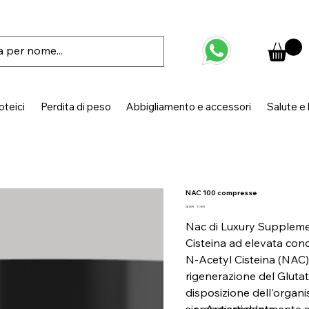
oteici
Perdita di peso
Abbigliamento e accessori
Salute e
NAC 100 compresse
Prezzo
Prezzo
26,50 €
17,90 €
originale
scontato
Nac di Luxury Supplemen
Cisteina ad elevata con
N-Acetyl Cisteina (NAC)
rigenerazione del Glutat
disposizione dell'organ
siamo particolarmente so
Antissodante