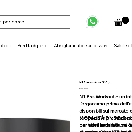
oteici
Perdita di peso
Abbigliamento e accessori
Salute e
N1 Pre workout 510g
Prezzo
Prezzo
65,00 €
58,50 €
originale
scontato
N1 Pre-Workout è un int
l'organismo prima dell'att
disponibili sul mercato
supporta le prestazioni 
MODALITÀ D'USO: Si cons
per tutta la durata dell
per atleti sensibili una 
stimolazione per ogni si
di acqua. Oltre i 75 kg 