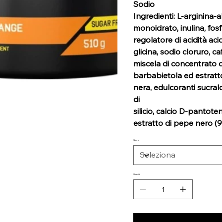
Sodio
Ingredienti: L‑arginina-
monoidrato, inulina, fosfa
regolatore di acidità acid
glicina, sodio cloruro, c
miscela di concentrato d
barbabietola ed estratto
nera, edulcoranti sucralo
di
silicio, calcio D-pantoten
estratto di pepe nero (9
Gusto
Quantità