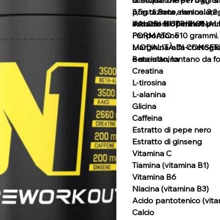
3,5g di Beta alanina. 3,
prestazione, mescolare u
estratto Bioperine®.
Assumere 30 minuti prim
VALORI NUTRIZIONALI
FORMATO: 510 grammi.
Per porzione
MODALITÀ DI CONSERVAZ
L-arginina-alfa-chetogl
e asciutto, lontano da fo
Beta-alanina
Creatina
L-tirosina
L-alanina
Glicina
Caffeina
Estratto di pepe nero
Estratto di ginseng
Vitamina C
Tiamina (vitamina B1)
Vitamina B6
Niacina (vitamina B3)
Acido pantotenico (vita
Calcio