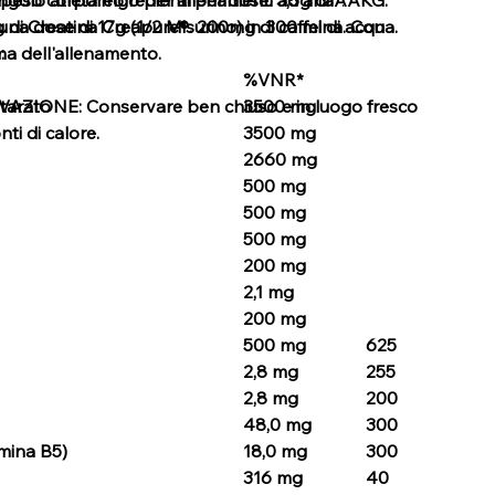
2g di Creatina Creapure®. 200mg di caffeina. Con
na dose di 17g (1/2 Misurino) in 300 ml di acqua.
a dell'allenamento.
:
%VNR*
IONE: Conservare ben chiuso e in luogo fresco
utarato
3500 mg
nti di calore.
3500 mg
2660 mg
500 mg
500 mg
500 mg
200 mg
2,1 mg
200 mg
500 mg
625
2,8 mg
255
2,8 mg
200
48,0 mg
300
mina B5)
18,0 mg
300
316 mg
40