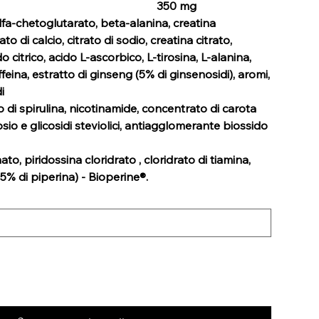
350 mg
alfa-chetoglutarato, beta-alanina, creatina
to di calcio, citrato di sodio, creatina citrato,
o citrico, acido L-ascorbico, L-tirosina, L-alanina,
affeina, estratto di ginseng (5% di ginsenosidi), aromi,
i
 di spirulina, nicotinamide, concentrato di carota
sio e glicosidi steviolici, antiagglomerante biossido
ato, piridossina cloridrato , cloridrato di tiamina,
5% di piperina) - Bioperine®.