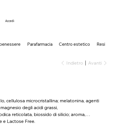
Accedi
 benessere
Parafarmacia
Centro estetico
Resi
Indietro
Avanti
lo, cellulosa microcristallina; melatonina, agenti
 magnesio degli acidi grassi,
dica reticolata, biossido di silicio; aroma,
e e Lactose Free.