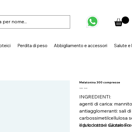
oteici
Perdita di peso
Abbigliamento e accessori
Salute e
Melatonina 300 compresse
Prezzo
Prezzo
15,90 €
9,54 €
originale
scontato
INGREDIENTI:
agenti di carica: mannito
antiagglomeranti: sali di
carbossimetilcellulosa so
edulcorante: sucralosio.
Il prodotto è Gluten Fre