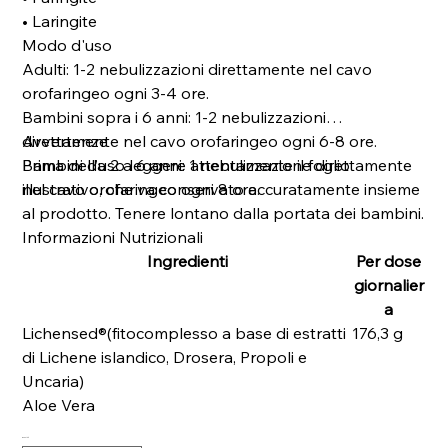
• Laringite
Modo d'uso
Adulti: 1-2 nebulizzazioni direttamente nel cavo
orofaringeo ogni 3-4 ore.
Bambini sopra i 6 anni: 1-2 nebulizzazioni
direttamente nel cavo orofaringeo ogni 6-8 ore.
Avvertenze
Bambini da 2 a 6 anni: 1 nebulizzazione direttamente
Prima dell’uso leggere attentamente il foglio
nel cavo orofaringeo ogni 8 ore.
illustrativo, che va conservato accuratamente insieme
al prodotto. Tenere lontano dalla portata dei bambini.
Informazioni Nutrizionali
Ingredienti
Per dose
giornalier
a
Lichensed®(fitocomplesso a base di estratti
176,3 g
di Lichene islandico, Drosera, Propoli e
Uncaria)
Aloe Vera
Quantità