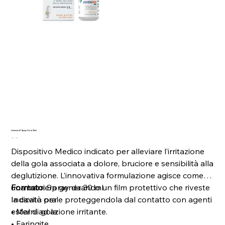
Lichensed® Spray Gola 30ml
Prezzo
Prezzo
11,00 €
9,90 €
originale
scontato
Dispositivo Medico indicato per alleviare l’irritazione
della gola associata a dolore, bruciore e sensibilità alla
deglutizione. L’innovativa formulazione agisce come
una barriera generando un film protettivo che riveste
Formato:
Spray da 30 ml
la cavità orale proteggendola dal contatto con agenti
Indicato per
esterni ad azione irritante.
• Mal di gola
• Faringite