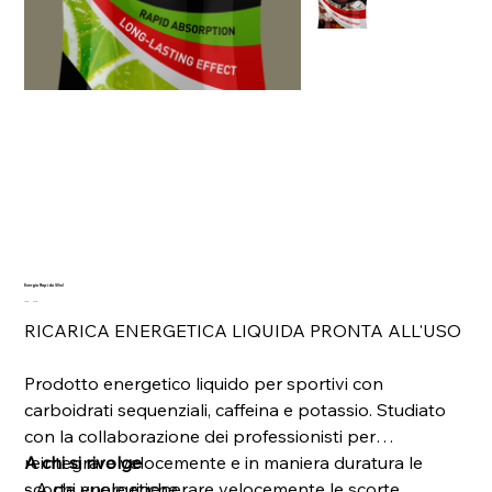
Energia Rapida 50ml
Prezzo
Prezzo
2,70 €
2,43 €
originale
scontato
RICARICA ENERGETICA LIQUIDA PRONTA ALL'USO
Prodotto energetico liquido per sportivi con
carboidrati sequenziali, caffeina e potassio. Studiato
con la collaborazione dei professionisti per
reintegrare velocemente e in maniera duratura le
A chi si rivolge
scorte energetiche.
- A chi vuole rigenerare velocemente le scorte