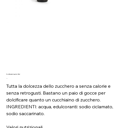
Dolcificante Liquido 50ml
Prezzo
2,80 €
Tutta la dolcezza dello zucchero a senza calorie e
senza retrogusti. Bastano un paio di gocce per
dolcificare quanto un cucchiaino di zucchero.
INGREDIENTI: acqua, edulcoranti: sodio ciclamato,
sodio saccarinato.
Valori nutrizionali