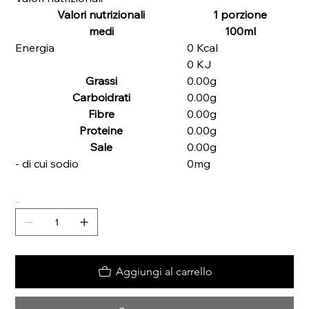
Valori nutrizionali
1 porzione
medi
100ml
Energia
0 Kcal
0 KJ
Grassi
0.00g
Carboidrati
0.00g
Fibre
0.00g
Proteine
0.00g
Sale
0.00g
- di cui sodio
0mg
Quantità
Aggiungi al carrello