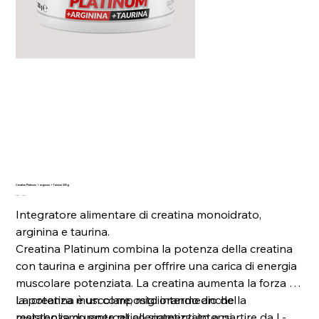
Creatina Platinum + arginina +Taurina 300g
Prezzo
Prezzo
37,90 €
30,32 €
originale
scontato
Integratore alimentare di creatina monoidrato,
arginina e taurina.
Creatina Platinum combina la potenza della creatina
con taurina e arginina per offrire una carica di energia
muscolare potenziata. La creatina aumenta la forza e
la potenza muscolare, migliorando anche la
La creatina è un composto intermedio del
resistenza durante gli allenamenti intensi.
metabolismo energetico sintetizzato a partire da L-