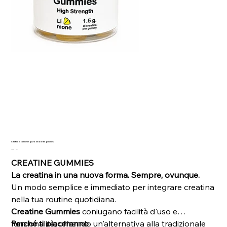
Creatina in caramelle gusto limone 60 gummies
Prezzo
Prezzo
22,90 €
20,61 €
originale
scontato
CREATINE GUMMIES
La creatina in una nuova forma. Sempre, ovunque.
Un modo semplice e immediato per integrare creatina
nella tua routine quotidiana.
Creatine Gummies
coniugano facilità d'uso e
funzionalità, offrendo un'alternativa alla tradizionale
Perché ti piaceranno