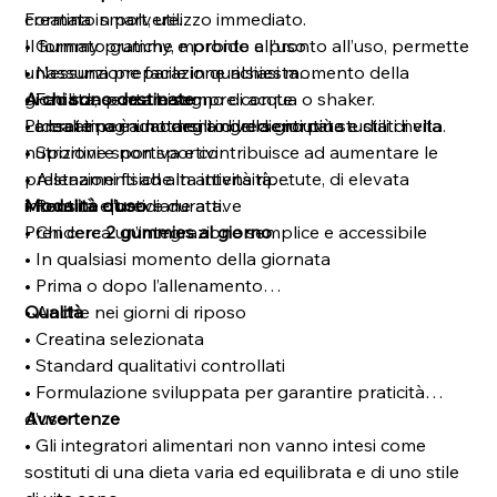
creatina in polvere.
Formato smart, utilizzo immediato.
Il formato gummy, morbido e pronto all’uso, permette
• Gummy pratiche e pronte all’uso
un’assunzione facile in qualsiasi momento della
• Nessuna preparazione richiesta
giornata, senza bisogno di acqua o shaker.
• Facili da portare sempre con te
A chi sono destinate
La creatina è uno degli ingredienti più studiati nella
• Ideali in ogni momento della giornata
Pensate per adattarsi a diverse routine e stili di vita.
nutrizione sportiva e contribuisce ad aumentare le
• Sportivi e non sportivi
prestazioni fisiche in attività ripetute, di elevata
• Allenamenti ad alta intensità
intensità e breve durata.
• Routine quotidiane attive
Modalità d’uso
• Chi cerca un’integrazione semplice e accessibile
Prendere
2 gummies al giorno
.
• In qualsiasi momento della giornata
• Prima o dopo l’allenamento
• Anche nei giorni di riposo
Qualità
• Creatina selezionata
• Standard qualitativi controllati
• Formulazione sviluppata per garantire praticità
d’uso
Avvertenze
• Gli integratori alimentari non vanno intesi come
sostituti di una dieta varia ed equilibrata e di uno stile