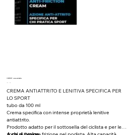
COMFORT - crema anti-attrito
Prezzo
Prezzo
24,50 €
22,05 €
originale
scontato
CREMA ANTIATTRITO E LENITIVA SPECIFICA PER
LO SPORT
tubo da 100 ml
Crema specifica con intense proprietà lenitive
antiattrito.
Prodotto adatto per il sottosella del ciclista e per le
zone di intensa frizione nel podista. Alta capacità
A chi si rivolge