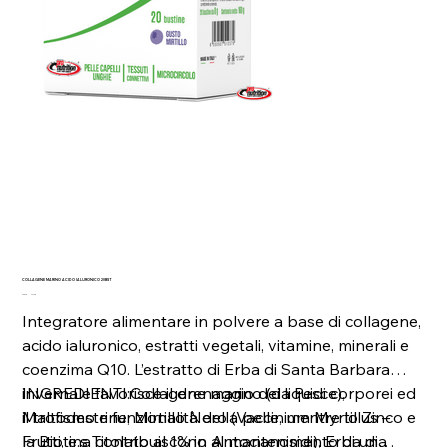
COLLAGENE MARINO ACIDO IALURONICO 20BST
Prezzo
Prezzo
30,99 €
24,79 €
originale
scontato
Integratore alimentare in polvere a base di collagene,
acido ialuronico, estratti vegetali, vitamine, minerali e
coenzima Q10. L’estratto di Erba di Santa Barbara
invernale favorisce il drenaggio dei liquidi corporei ed
INGREDIENTI:Collagene marino (da Pesce),
il trofismo e funzionalità della pelle, mentre lo Zinco e
Maltodestrine, Mirtillo Nero (Vaccinium Myrtillus –
la Biotina contribuiscono al mantenimento di una
Frutti, e.s Titolato al 1% in Antocianosidi), Erba di