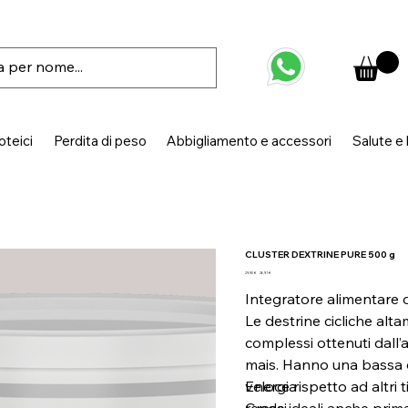
oteici
Perdita di peso
Abbigliamento e accessori
Salute e
CLUSTER DEXTRINE PURE 500 g
Prezzo
Prezzo
29,90 €
26,91 €
originale
scontato
Integratore alimentare d
Le destrine cicliche alt
complessi ottenuti dall’
mais. Hanno una bassa 
veloce rispetto ad altri t
Energia
rende ideali anche prima
Grassi