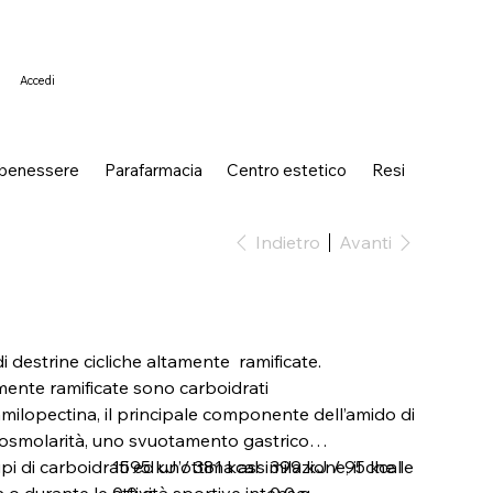
Accedi
 benessere
Parafarmacia
Centro estetico
Resi
Indietro
Avanti
i destrine cicliche altamente ramificate.
amente ramificate sono carboidrati
amilopectina, il principale componente dell’amido di
osmolarità, uno svuotamento gastrico
ipi di carboidrati ed un’ottima assimilazione, il che le
1595 kJ / 381 kcal
399 kJ / 95 kcal
 o durante le attività sportive intense.
0,0 g
0,0 g