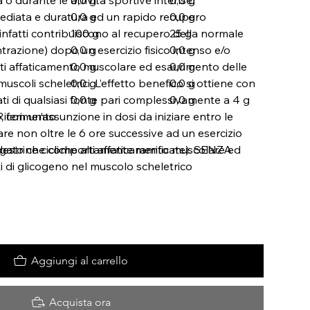
ediata e duratura ed un rapido recupero
0,0 g
0,0 g
 infatti contribuiscono al recupero della normale
100 g
25 g
razione) dopo un esercizio fisico intenso e/o
0,0 g
0,0 g
i affaticamento muscolare ed esaurimento delle
0,0 g
0,0 g
muscoli scheletrici. L’effetto benefico si ottiene con
0,0 g
0,0 g
ati di qualsiasi fonte pari complessivamente a 4 g
0,0 g
0,0 g
 con un’assunzione in dosi da iniziare entro le
 Riferimento
re non oltre le 6 ore successive ad un esercizio
ungato che comporti affaticamento muscolare ed
estrine cicliche altamente ramificate). SENZA
i di glicogeno nel muscolo scheletrico
Aggiungi al carrello
Acquista ora