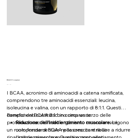
BCAA 8:1:1 compresse
Prezzo
Prezzo
23,99 €
19,19 €
originale
scontato
I BCAA, acronimo di aminoacidi a catena ramificata,
comprendono tre aminoacidi essenziali: leucina,
isoleucina e valina, con un rapporto di 8:1:1. Questi
componenti costituiscono circa un terzo delle
Benefici dei BCAA 8:1:1 in compresse:
proteine muscolari dell'organismo umano e svolgono
Riduzione dell'indolenzimento muscolare
:
Le
un ruolo fondamentale nella crescita e nella
compresse di BCAA possono contribuire a ridurre
riparazione muscolare. Questi componenti
l'indolenzimento muscolare post-allenamento,