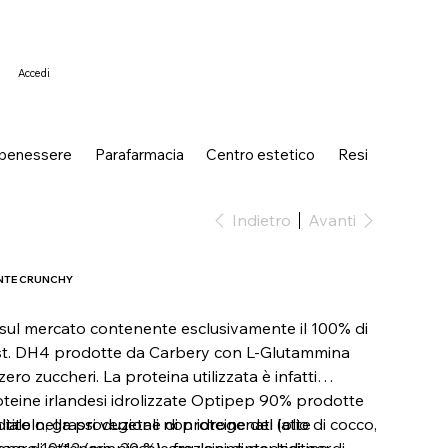
Accedi
 benessere
Parafarmacia
Centro estetico
Resi
Indietro
Avanti
ENTE CRUNCHY
 sul mercato contenente esclusivamente il 100% di
st. DH4 prodotte da Carbery con L-Glutammina
ro zuccheri. La proteina utilizzata è infatti
oteine irlandesi idrolizzate Optipep 90% prodotte
ale nella produzione di proteine del latte
itolo, grassi vegetali non idrogenati (olio di cocco,
ono di ottenere piccole frazioni di peptidi per
agro 10/12 (min 20 %), emulsionante: lecitina di