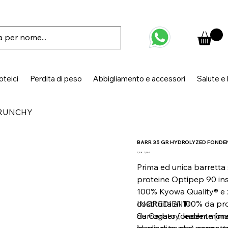
oteici
Perdita di peso
Abbigliamento e accessori
Salute e
CRUNCHY
BARR 35 GR HYDROLYZED FOND
Prezzo
Prezzo
2,30 €
1,84 €
originale
scontato
Prima ed unica barretta
proteine Optipep 90 in
100% Kyowa Quality® e ze
costituita al 100% da pr
INGREDIENTI:
da Carbery, leader mondi
Surrogato fondente [malt
idrolizzate, che permett
burro di cacao), cacao m