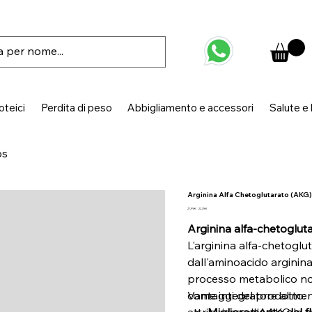
oteici
Perdita di peso
Abbigliamento e accessori
Salute e
bs
Arginina Alfa Chetoglutarato (AKG)
Prezzo
Prezzo
27,99 €
22,39 €
originale
scontato
Arginina alfa-chetoglut
L'arginina alfa-chetogl
dall'aminoacido arginina
processo metabolico not
come integratore aliment
Vantaggi del prodotto:
attribuisce all'AAKG la 
Miglioramento del f