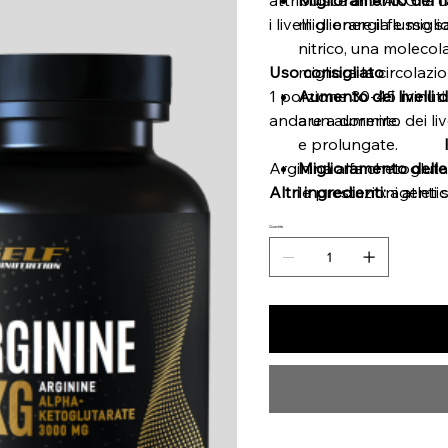
i livelli di energia e migl
migliorare il fluss
nitrico, una molecola
Uso consigliato
migliora la circolazi
1 porzione 30-45 minuti p
Aumento dei livelli d
andare a dormire.
a un aumento dei live
e prolungate.
Arginina alfa chetoglut
Miglioramento delle 
Altri ingredienti:
le prestazioni atlet
agenti 
maggiore apporto di 
Quantità
Supporto per il bod
sanguigno e sull'ene
del bodybuilding per
recupero dopo allen