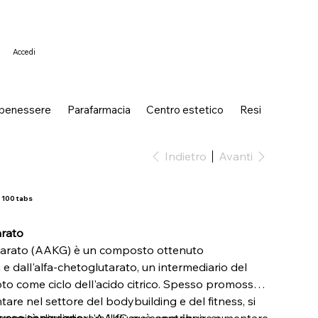
Accedi
 benessere
Parafarmacia
Centro estetico
Resi
Indietro
Avanti
 100 tabs
arato
utarato (AAKG) è un composto ottenuto
 e dall'alfa-chetoglutarato, un intermediario del
o come ciclo dell'acido citrico. Spesso promosso
are nel settore del bodybuilding e del fitness, si
capacità di migliorare il flusso sanguigno, aumentare
lusso sanguigno:
L'AAKG può contribuire a