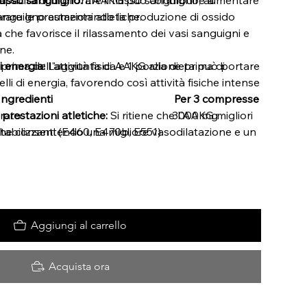
iorare le prestazioni atletiche.
o sanguigno aumentando la produzione di ossido
 che favorisce il rilassamento dei vasi sanguigni e
one.
rima dell'attività fisica e 1 porzione prima di
i energia:
L'aggiunta di AAKG alla dieta può portare
lli di energia, favorendo così attività fisiche intense
Ingredienti
Per 3 compresse
arato
prestazioni atletiche:
Si ritiene che l'AAKG migliori
3000 mg
iche consentendo una migliore vasodilatazione e un
stabilizzanti (E460, E470b, E551)
nutrienti e ossigeno ai muscoli durante l'esercizio.
ybuilding:
Grazie ai suoi presunti effetti sul flusso
rgia, l'AAKG viene spesso utilizzato nel contesto
 promuovere la crescita muscolare e migliorare il
amenti intensi.
Aggiungi al carrello
Acquista ora